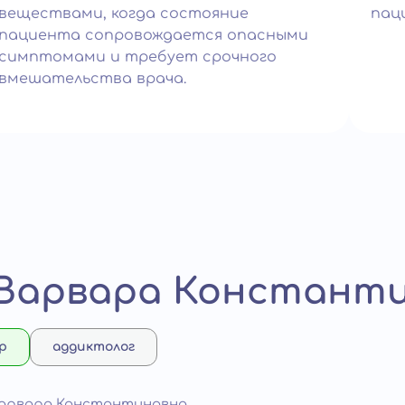
веществами, когда состояние
пац
пациента сопровождается опасными
симптомами и требует срочного
вмешательства врача.
 Варвара Констант
р
аддиктолог
Варвара Константиновна