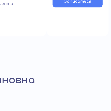
Записатьcя
иента
иновна