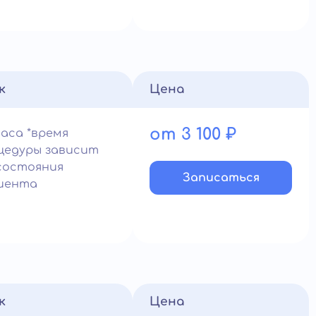
к
Цена
от 3 100 ₽
часа *время
цедуры зависит
состояния
Записатьcя
иента
к
Цена