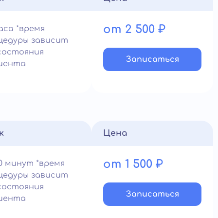
от 2 500 ₽
часа *время
цедуры зависит
состояния
Записатьcя
иента
к
Цена
от 1 500 ₽
0 минут *время
цедуры зависит
состояния
Записатьcя
иента