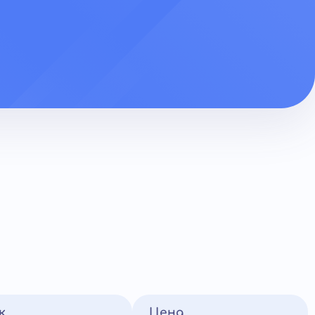
к
Цена