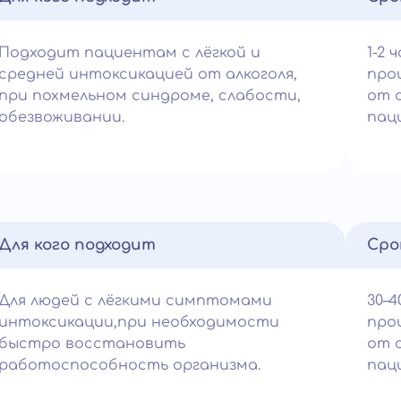
Подходит пациентам с лёгкой и
1-2 
средней интоксикацией от алкоголя,
про
при похмельном синдроме, слабости,
от 
обезвоживании.
пац
Для кого подходит
Сро
Для людей с лёгкими симптомами
30–4
интоксикации,при необходимости
про
быстро восстановить
от 
работоспособность организма.
пац