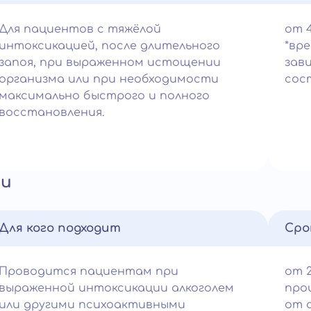
Для пациентов с тяжёлой
от 
интоксикацией, после длительного
*вр
запоя, при выраженном истощении
зав
организма или при необходимости
сос
максимально быстрого и полного
восстановления.
ии
Для кого подходит
Сро
Проводится пациентам при
от 2
выраженной интоксикации алкоголем
про
или другими психоактивными
от 