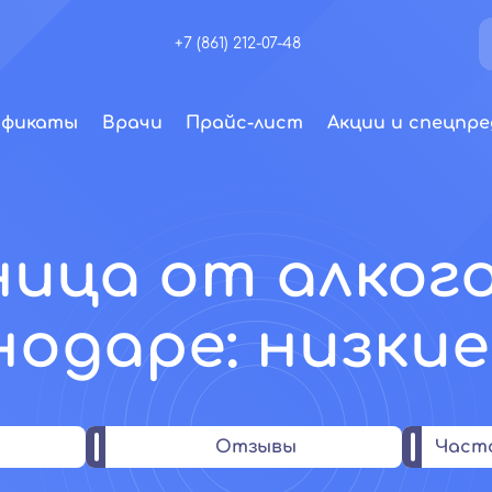
+7 (861) 212-07-48
ификаты
Врачи
Прайс-лист
Акции и спецпре
ица от алког
одаре: низки
Отзывы
Част