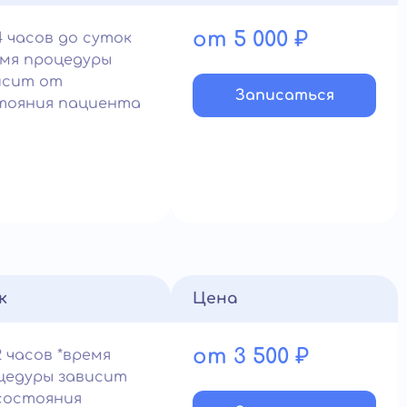
от 5 000 ₽
4 часов до суток
емя процедуры
исит от
Записатьcя
тояния пациента
к
Цена
от 3 500 ₽
 часов *время
цедуры зависит
состояния