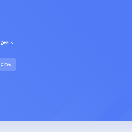
одных
ость