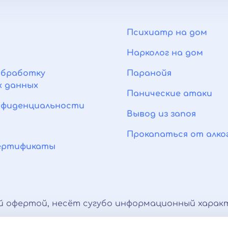
Психиатр на дом
Нарколог на дом
обработку
Паранойя
х данных
Панические атаки
нфиденциальности
Вывод из запоя
Прокапаться от алко
сертификаты
й офертой, несёт сугубо информационный характ