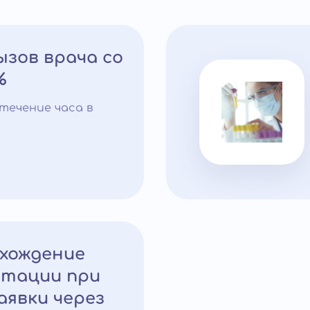
зов врача со
%
течение часа в
охождение
итации при
аявки через