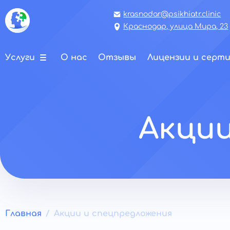
krasnodar@psikhiatr.clinic
Краснодар, улица Мира, 23
Услуги
О нас
Отзывы
Лицензии и серт
Акции
Главная
Акции и спецпредложения