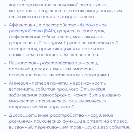
характеризующаяся поломкой восприятия,
мышления и неадекватным психоэмоциональным
откликом на внешние раздражители.
Аффективные расстройства –
биполярное
расстройство (БАР)
, депрессия, дисфория,
аффективная лабильность, маниакально-
депрессивный синдром. Группа психопатологий
настроения, проявляющаяся аномальным
снижением и повышением активности.
Психопатия – расстройство личности,
проявляющееся снижением эмпатии,
поверхностными чувственными реакциями.
Амнезия – потеря памяти, невозможность
вспомнить события прошлого. Этиология
заболевания разнообразна, может быть вызвана
множеством психических, физиологических,
неврологических нарушений.
Диссоциативные расстройства – нарушение
различных психических функций в ответ на стресс,
вызванный переживанием травмирующего события.