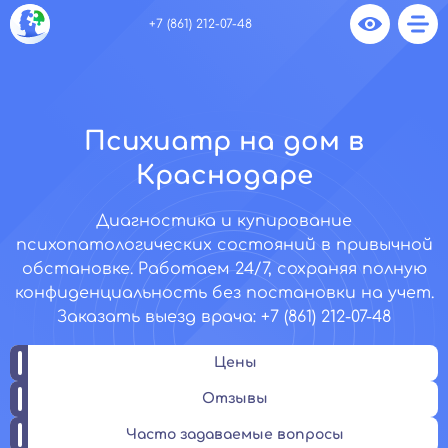
+7 (861) 212-07-48
Психиатр на дом в
Краснодаре
Диагностика и купирование
психопатологических состояний в привычной
обстановке. Работаем 24/7, сохраняя полную
конфиденциальность без постановки на учет.
Заказать выезд врача: +7 (861) 212-07-48
Цены
Отзывы
Часто задаваемые вопросы