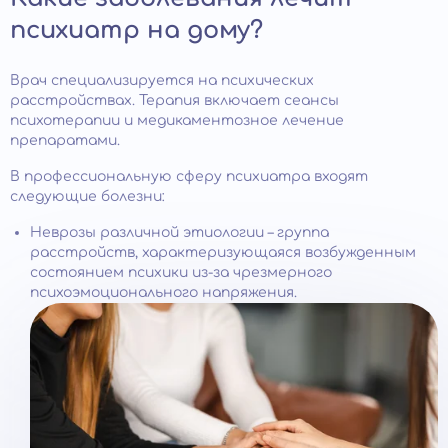
психиатр на дому?
Врач специализируется на психических
расстройствах. Терапия включает сеансы
психотерапии и медикаментозное лечение
препаратами.
В профессиональную сферу психиатра входят
следующие болезни:
Неврозы различной этиологии – группа
расстройств, характеризующаяся возбужденным
состоянием психики из-за чрезмерного
психоэмоционального напряжения.