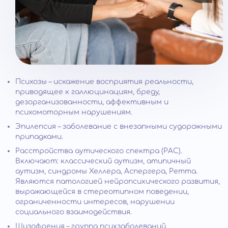
Психозы – искажение восприятия реальности,
приводящее к галлюцинациям, бреду,
дезорганизованности, аффективным и
психомоторным нарушениям.
Эпилепсия – заболевание с внезапными судорожными
припадками.
Расстройства аутического спектра (РАС).
Включают: классический аутизм, атипичный
аутизм, синдромы Хеллера, Аспергера, Ретта.
Являются патологией нейропсихического развития,
выражающейся в стереотипном поведении,
ограниченности интересов, нарушении
социального взаимодействия.
Шизофрения – группа психзаболеваний,