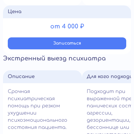
Цена
от 4 000 ₽
Записатьcя
Экстренный выезд психиатра
Описание
Для кого подход
Срочная
Подходит при
психиатрическая
выраженной трев
помощь при резком
панических состо
ухудшении
агрессии,
психоэмоционального
дезориентации,
состояния пациента.
бессоннице или