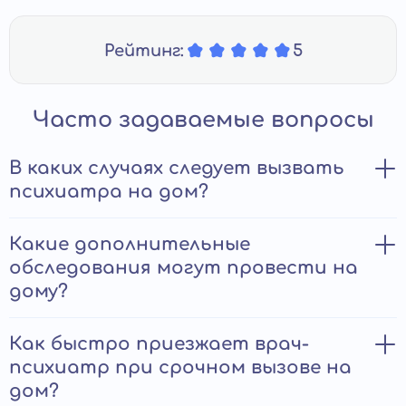
Рейтинг:
5
Часто задаваемые вопросы
В каких случаях следует вызвать
психиатра на дом?
Прием психиатра на дому требуется при наличии
Какие дополнительные
ряда проблем:
обследования могут провести на
дому?
Больной не признает наличие патологии,
отказывается посещать медучреждение. Врач
приходит домой под видом знакомого, наблюдает
Помимо устного опроса, психиатрического
Как быстро приезжает врач-
за пациентом, находит аргументы, убеждающие
тестирования, осмотра, врач проводит:
последнего начать лечение.
психиатр при срочном вызове на
Клиенту требуется конфиденциальность.
дом?
Экспресс-анализы. Позволяют проверить кровь на
Посещение частного врача останется