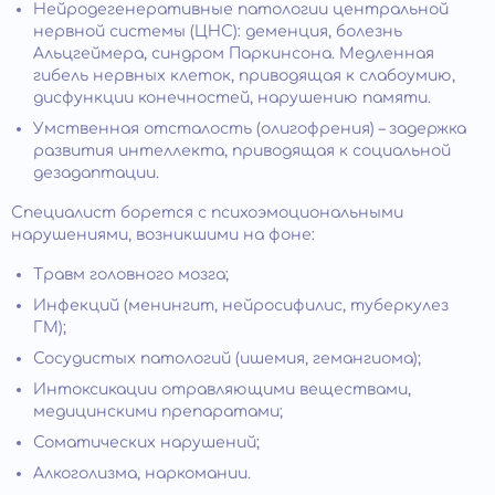
Нейродегенеративные патологии центральной
нервной системы (ЦНС): деменция, болезнь
Альцгеймера, синдром Паркинсона. Медленная
гибель нервных клеток, приводящая к слабоумию,
дисфункции конечностей, нарушению памяти.
Умственная отсталость (олигофрения) – задержка
развития интеллекта, приводящая к социальной
дезадаптации.
Специалист борется с психоэмоциональными
нарушениями, возникшими на фоне:
Травм головного мозга;
Инфекций (менингит, нейросифилис, туберкулез
ГМ);
Сосудистых патологий (ишемия, гемангиома);
Интоксикации отравляющими веществами,
медицинскими препаратами;
Соматических нарушений;
Алкоголизма, наркомании.