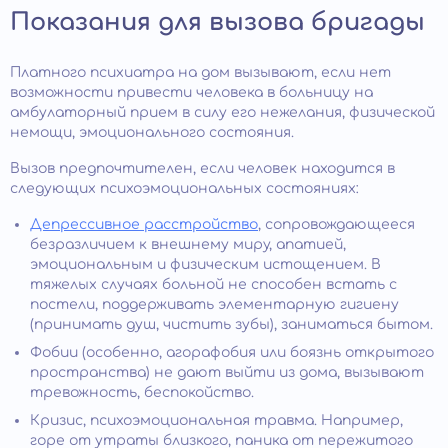
Показания для вызова бригады
Платного психиатра на дом вызывают, если нет
возможности привести человека в больницу на
амбулаторный прием в силу его нежелания, физической
немощи, эмоционального состояния.
Вызов предпочтителен, если человек находится в
следующих психоэмоциональных состояниях:
Депрессивное расстройство
, сопровождающееся
безразличием к внешнему миру, апатией,
эмоциональным и физическим истощением. В
тяжелых случаях больной не способен встать с
постели, поддерживать элементарную гигиену
(принимать душ, чистить зубы), заниматься бытом.
Фобии (особенно, агорафобия или боязнь открытого
пространства) не дают выйти из дома, вызывают
тревожность, беспокойство.
Кризис, психоэмоциональная травма. Например,
горе от утраты близкого, паника от пережитого