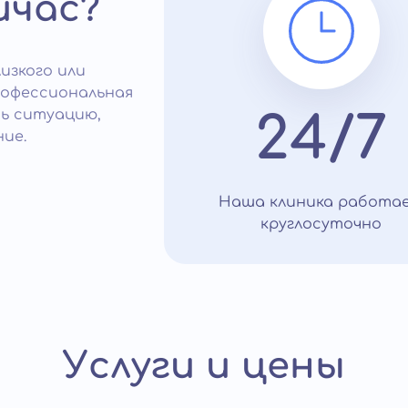
йчас?
изкого или
рофессиональная
ь ситуацию,
24/7
ие.
Наша клиника работа
круглосуточно
Услуги и цены