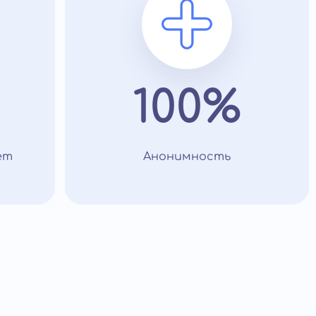
100%
ет
Анонимность