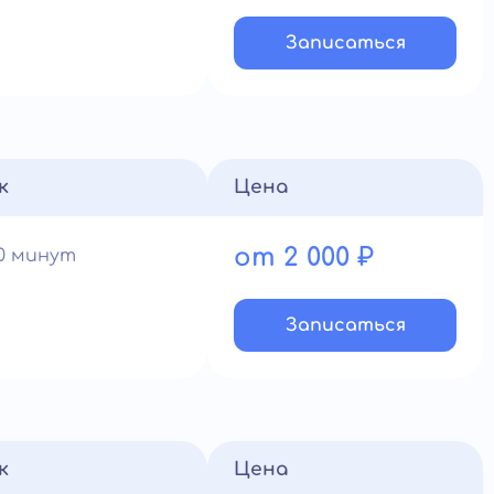
Записатьcя
к
Цена
от 2 000 ₽
60 минут
Записатьcя
к
Цена