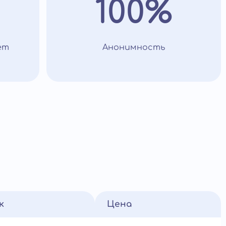
100%
ет
Анонимность
к
Цена