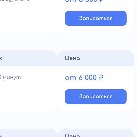
Записатьcя
к
Цена
от 6 000 ₽
90 минут
Записатьcя
к
Цена