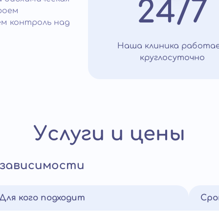
24/7
роем
ем контроль над
Наша клиника работа
круглосуточно
Услуги и цены
 зависимости
Для кого подходит
Сро