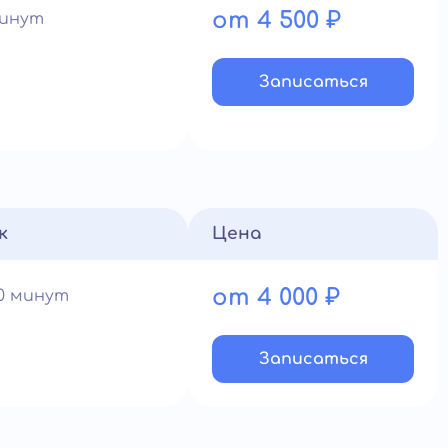
от 4 500 ₽
минут
Записатьcя
к
Цена
от 4 000 ₽
60 минут
Записатьcя