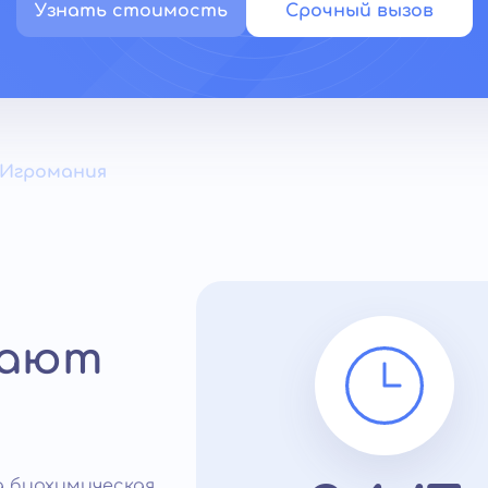
Узнать стоимость
Срочный вызов
Игромания
шают
а биохимическая