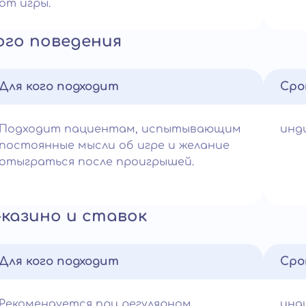
от игры.
ого поведения
Для кого подходит
Сро
Подходит пациентам, испытывающим
инд
постоянные мысли об игре и желание
отыграться после проигрышей.
казино и ставок
Для кого подходит
Сро
Рекомендуется при регулярном
инд