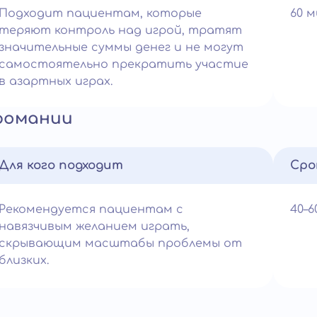
Подходит пациентам, которые
60 
теряют контроль над игрой, тратят
значительные суммы денег и не могут
самостоятельно прекратить участие
в азартных играх.
романии
Для кого подходит
Сро
Рекомендуется пациентам с
40–
навязчивым желанием играть,
скрывающим масштабы проблемы от
близких.