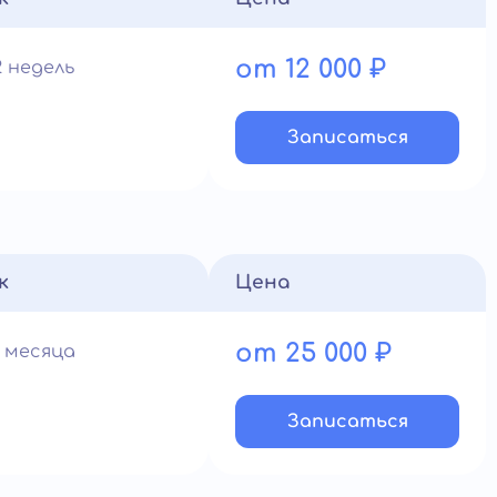
от 12 000 ₽
2 недель
Записатьcя
к
Цена
от 25 000 ₽
1 месяца
Записатьcя