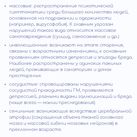
массовые: распространение психотической
симптоматики среди большого количества людей,
основанное на подражании и одержимости
(например, вирусофобия). К главным угрозам
нарушений такого вида относится массовое
самоповреждение (суицид, самосожжение и др.)
инволюционные: возникают на этапе старения,
связаны с возрастными изменениями, к основным
проявлениям относятся депрессия и эпизоды бреда.
Наиболее распространены у одиноких пожилых
людей, проживающих в санаториях и домах
престарелых.
сосудистые: спровоцированы нарушениями
сосудистой проходимости ГМ, проявляются
депрессией, разными видами галлюцинаций и бреда
(чаще всего — мании преследования).
сенильные: возникающие вследствие церебральной
атрофии (сокращения объема тканей головного
мозга и массовой гибели мозговых нейронов) в
преклонном возрасте.