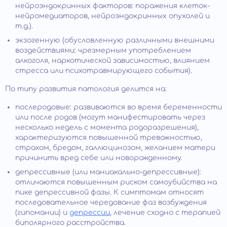
нейроэндокринных факторов: поражения клеток-
нейромедиаторов, нейроэндокринных опухолей и
т.д.).
экзогенную (обусловленную различными внешними
воздействиями: чрезмерным употреблением
алкоголя, наркотической зависимостью, влиянием
стресса или психотравмирующего события).
По типу развития патология делится на:
послеродовые: развиваются во время беременности
или после родов (могут манифестировать через
несколько недель с момента родоразрешения),
характеризуются повышенной тревожностью,
страхом, бредом, галлюцинозом, желанием матери
причинить вред себе или новорожденному.
депрессивные (или маниакально-депрессивные):
отличаются повышенным риском самоубийства на
пике депрессивной фазы. К симптомам относят
последовательное чередование фаз возбуждения
(гипомании) и
депрессии
, лечение сходно с терапией
биполярного расстройства.