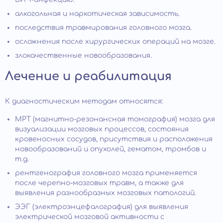
алкогольная и наркотическая зависимость.
последствия травмирования головного мозга.
осложнения после хирургических операций на мозге.
злокачественные новообразования.
Лечение и реабилитация
К диагностическим методам относятся:
МРТ (магнитно-резонансная томография) мозга для
визуализации мозговых процессов, состояния
кровеносных сосудов, присутствия и расположения
новообразований и опухолей, гематом, тромбов и
т.д.
рентгенография головного мозга применяется
после черепно-мозговых травм, а также для
выявления разнообразных мозговых патологий.
ЭЭГ (электроэнцефалография) для выявления
электрической мозговой активности с