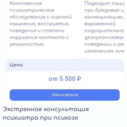
Комплексное
Подходит паци
психиатрическое
при бредовых ид
обследование с оценкой
галлюцинациях,
мышления, восприятия,
выраженной
поведения и степени
подозрительнос
нарушения контакта с
дезорганизован
реальностью.
поведении и рез
изменениях личн
Цена
от 5 500 ₽
Записатьcя
Экстренная консультация
психиатра при психозе