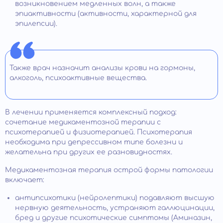
возникновением медленных волн, а также
эпиактивности (активности, характерной для
эпилепсии).
Также врач назначит анализы крови на гормоны,
алкоголь, психоактивные вещества.
В лечении применяется комплексный подход:
сочетание медикаментозной терапии с
психотерапией и физиотерапией. Психотерапия
необходима при депрессивном типе болезни и
желательна при других ее разновидностях.
Медикаментозная терапия острой формы патологии
включает:
антипсихотики (нейролептики) подавляют высшую
нервную деятельность, устраняют галлюцинации,
бред и другие психотические симптомы (Аминазин,