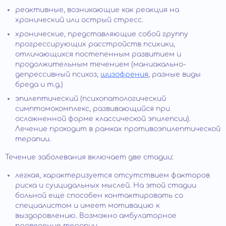
реактивные, возникающие как реакция на
хронический или острый стресс.
хронические, представляющие собой группу
прогрессирующих расстройств психики,
отличающихся постепенным развитием и
продолжительным течением (маниакально-
депрессивный психоз,
шизофрения
, разные виды
бреда и т.д.)
эпилептический (психопатологический
симптомокомплекс, развивающийся при
осложненной форме классической эпилепсии).
Лечение проходит в рамках противоэпилептической
терапии.
Течение заболевания включает две стадии:
легкая, характеризуется отсутствием факторов
риска и суицидальных мыслей. На этой стадии
больной еще способен контактировать со
специалистом и имеет мотивацию к
выздоровлению. Возможно амбулаторное
проведение терапии.