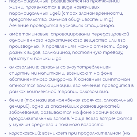
параноидальные: развиваются на протяжении
жизни, проявляются в виде навязчивых
параноидальных идей (страх злонамеренности,
предательства, сильная обидчивость и т.д.)
Лечение проводится в условиях стационара.
амфетаминовые: спровоцированы передозировкой
одноименного наркотического вещества или его
производных. К проявлениям можно отнести бред
разных видов, галлюциноз, постоянную тревогу,
приступы паники и др.
алкогольные: связаны со злоупотреблением
спиртными напитками, возникают на фоне
абстинентного синдрома. К основным симптомам
относятся галлюцинации, его лечение проводится в
рамках комплексной терапии алкоголизма.
белые (так называемая «белая горячка», алкогольный
делирий), одна из опаснейших разновидностей
заболевания, развиваются на фоне хронических
продолжительных запоев. Чаще всего встречаются
у мужчин среднего и пожилого возраста.
корсаковский: возникает при продолжительном (на