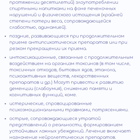
протяжении десятилетий) злоупотреблении
спиртными напитками на фоне печеночных
нарушений и физического истощения (крайней
степени потери веса, сопровождающейся
слабостью, адинамией).
поздние, развивающиеся при продолжительном
приеме антипсихотических препаратов или при
резком прекращении их приема.
интоксикационные, связанные с продолжительным
воздействием на организм токсинов (в том числе,
токсичных отходов, бытовых ядов, этанола,
психоактивных веществ, лекарственных
препаратов и др.) Могут привести к развитию
деменции (слабоумия), снижению памяти и
когнитивных функций, коме.
истерические, спровоцированные
психоэмоциональными травмами, потрясениями.
острые, сопровождающиеся утратой
представлений о реальности, формированием
устойчивых ложных убеждений. Лечение включает
назначение нейролептических препаратов.