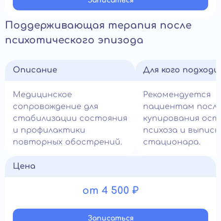
Записатьcя
Поддерживающая терапия после
психотического эпизода
Описание
Для кого подход
Медицинское
Рекомендуется
сопровождение для
пациентам посл
стабилизации состояния
купирования ост
и профилактики
психоза и выписк
повторных обострений.
стационара.
Цена
от 4 500 ₽
Записатьcя