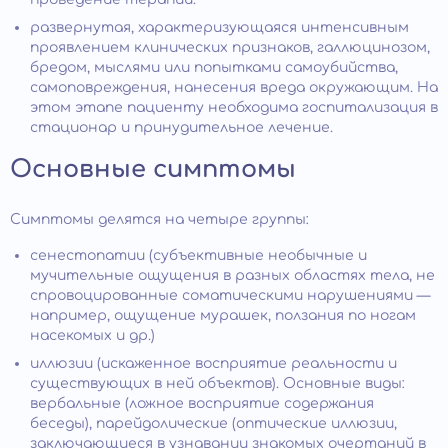
развернутая, характеризующаяся интенсивным
проявлением клинических признаков, галлюцинозом,
бредом, мыслями или попытками самоубийства,
самоповреждения, нанесения вреда окружающим. На
этом этапе пациенту необходима госпитализация в
стационар и принудительное лечение.
Основные симптомы
Симптомы делятся на четыре группы:
сенестопатии (субъективные необычные и
мучительные ощущения в разных областях тела, не
спровоцированные соматическими нарушениями —
например, ощущение мурашек, ползания по ногам
насекомых и др.)
иллюзии (искаженное восприятие реальности и
существующих в ней объектов). Основные виды:
вербальные (ложное восприятие содержания
беседы), парейдолические (оптические иллюзии,
заключающиеся в узнавании знакомых очертаний в