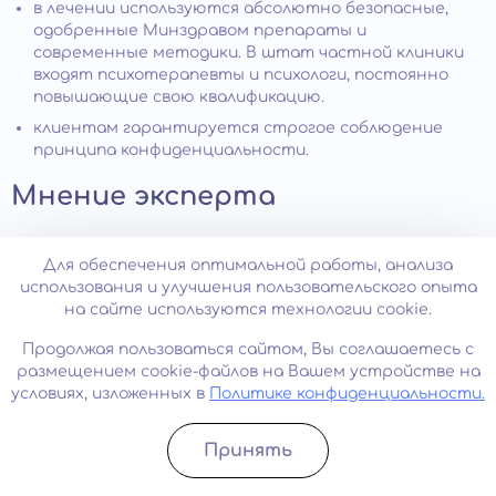
в лечении используются абсолютно безопасные,
одобренные Минздравом препараты и
современные методики. В штат частной клиники
входят психотерапевты и психологи, постоянно
повышающие свою квалификацию.
клиентам гарантируется строгое соблюдение
принципа конфиденциальности.
Мнение эксперта
Доктор медицинских наук, психиатр, психотерапевт,
Для обеспечения оптимальной работы, анализа
нарколог высшей категории с 40-летним стажем
использования и улучшения пользовательского опыта
работы. Виталий Леонидович Минутко:
на сайте используются технологии cookie.
Продолжая пользоваться сайтом, Вы соглашаетесь с
размещением cookie-файлов на Вашем устройстве на
условиях, изложенных в
Политике конфиденциальности.
«Начнем с того, что симптомы встречаются почти
у 20% «нормального населения», особенно в
подростковом возрасте (40–66%) поверхностные и
Принять
слабо выраженные психотические симптомы могут
Записатьcя
Позвонить
возникать без других, явных признаков дисфункции