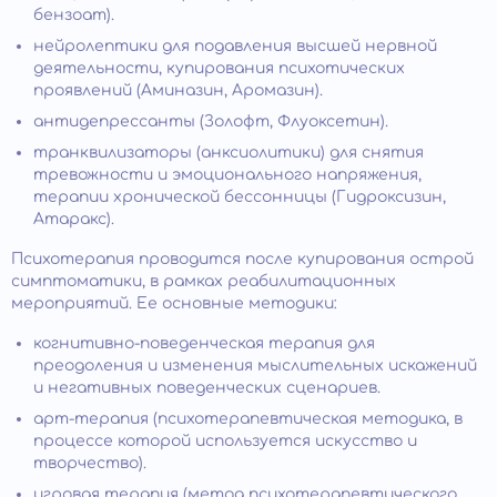
бензоат).
нейролептики для подавления высшей нервной
деятельности, купирования психотических
проявлений (Аминазин, Аромазин).
антидепрессанты (Золофт, Флуоксетин).
транквилизаторы (анксиолитики) для снятия
тревожности и эмоционального напряжения,
терапии хронической бессонницы (Гидроксизин,
Атаракс).
Психотерапия проводится после купирования острой
симптоматики, в рамках реабилитационных
мероприятий. Ее основные методики:
когнитивно-поведенческая терапия для
преодоления и изменения мыслительных искажений
и негативных поведенческих сценариев.
арт-терапия (психотерапевтическая методика, в
процессе которой используется искусство и
творчество).
игровая терапия (метод психотерапевтического