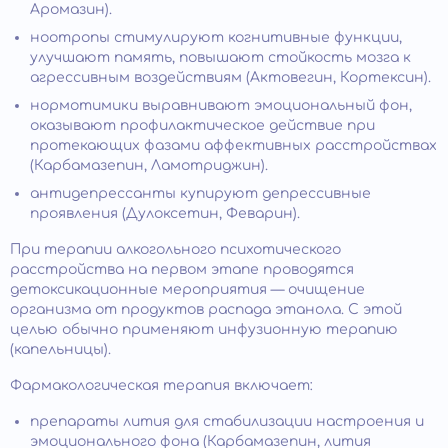
Аромазин).
ноотропы стимулируют когнитивные функции,
улучшают память, повышают стойкость мозга к
агрессивным воздействиям (Актовегин, Кортексин).
нормотимики выравнивают эмоциональный фон,
оказывают профилактическое действие при
протекающих фазами аффективных расстройствах
(Карбамазепин, Ламотриджин).
антидепрессанты купируют депрессивные
проявления (Дулоксетин, Феварин).
При терапии алкогольного психотического
расстройства на первом этапе проводятся
детоксикационные мероприятия — очищение
организма от продуктов распада этанола. С этой
целью обычно применяют инфузионную терапию
(капельницы).
Фармакологическая терапия включает:
препараты лития для стабилизации настроения и
эмоционального фона (Карбамазепин, лития