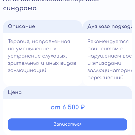
синдрома
Описание
Для кого подход
Терапия, направленная
Рекомендуется
на уменьшение или
пациентам с
устранение слуховых,
нарушением вос
зрительных и иных видов
и эпизодами
галлюцинаций.
галлюцинаторны
переживаний.
Цена
от 6 500 ₽
Записатьcя