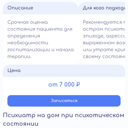
Описание
Для кого подход
Срочная оценка
Рекомендуется п
состояния пациента для
остром психоти
определения
эпизоде, агрессии
необходимости
выраженном воз
госпитализации и начала
или утрате крит
терапии.
своему состояни
Цена
от 7 000 ₽
Записатьcя
Психиатр на дом при психотическом
состоянии